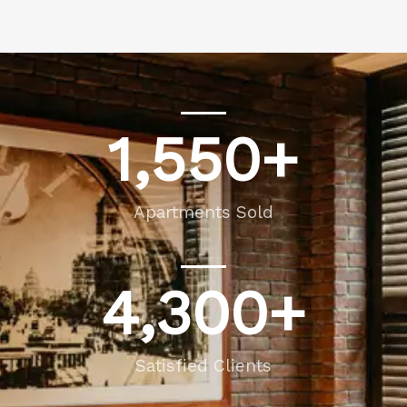
1,550
+
Apartments Sold
4,300
+
Satisfied Clients